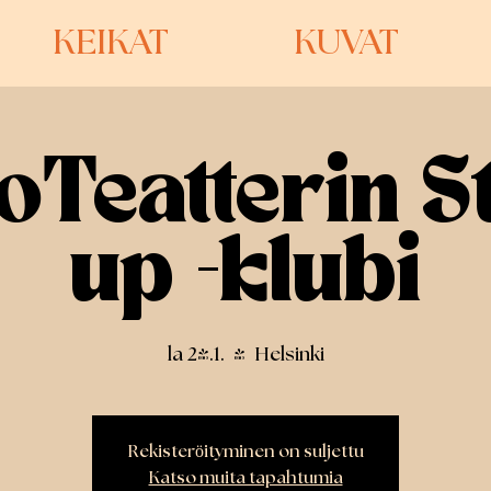
KEIKAT
KUVAT
oTeatterin S
up -klubi
la 24.1.
  |  
Helsinki
Rekisteröityminen on suljettu
Katso muita tapahtumia